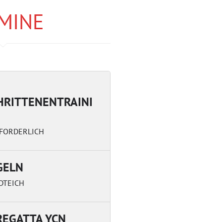
MINE
HRITTENENTRAINI
FORDERLICH
GELN
DTEICH
EGATTA YCN