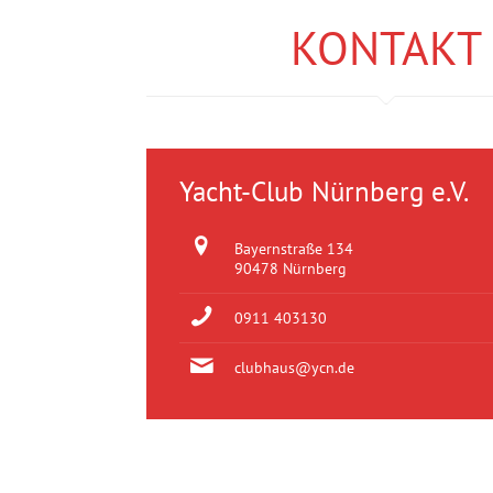
KONTAKT
Yacht-Club Nürnberg e.V.
Bayernstraße 134
90478 Nürnberg
0911 403130
clubhaus@ycn.de