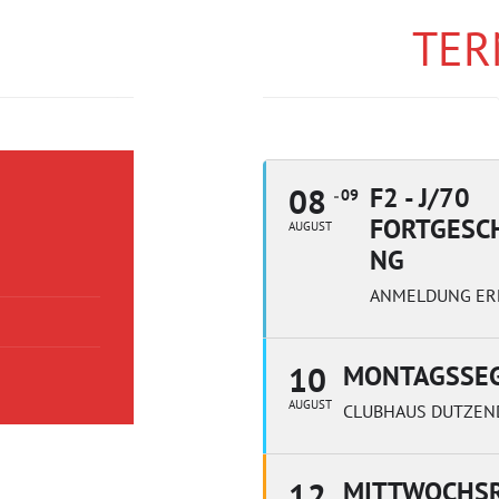
TER
08
F2 - J/70
09
FORTGESC
AUGUST
NG
ANMELDUNG ER
10
MONTAGSSE
AUGUST
CLUBHAUS DUTZEN
12
MITTWOCHSR