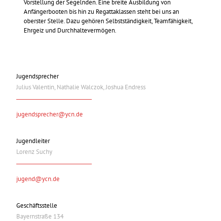
Vorstellung der Segelnden. Eine breite Ausbildung von
Anfängerbooten bis hin zu Regattaklassen steht bei uns an
oberster Stelle. Dazu gehören Selbstständigkeit, Teamfähigkeit,
Ehrgeiz und Durchhaltevermögen.
Jugendsprecher
Julius Valentin, Nathalie Walczok, Joshua Endress
jugendsprecher@ycn.de
Jugendleiter
Lorenz Suchy
jugend@ycn.de
Geschäftsstelle
Bayernstraße 134