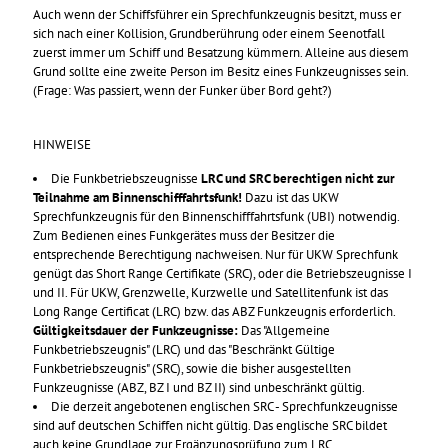
Auch wenn der Schiffsführer ein Sprechfunkzeugnis besitzt, muss er
sich nach einer Kollision, Grundberührung oder einem Seenotfall
zuerst immer um Schiff und Besatzung kümmern. Alleine aus diesem
Grund sollte eine zweite Person im Besitz eines Funkzeugnisses sein.
(Frage: Was passiert, wenn der Funker über Bord geht?)
HINWEISE
Die Funkbetriebszeugnisse
LRC und SRC berechtigen nicht zur
Teilnahme am Binnenschifffahrtsfunk!
Dazu ist das UKW
Sprechfunkzeugnis für den Binnenschifffahrtsfunk (UBI) notwendig.
Zum Bedienen eines Funkgerätes muss der Besitzer die
entsprechende Berechtigung nachweisen. Nur für UKW Sprechfunk
genügt das Short Range Certifikate (SRC), oder die Betriebszeugnisse I
und II. Für UKW, Grenzwelle, Kurzwelle und Satellitenfunk ist das
Long Range Certificat (LRC) bzw. das ABZ Funkzeugnis erforderlich.
Gültigkeitsdauer der Funkzeugnisse:
Das "Allgemeine
Funkbetriebszeugnis" (LRC) und das "Beschränkt Gültige
Funkbetriebszeugnis" (SRC), sowie die bisher ausgestellten
Funkzeugnisse (ABZ, BZ I und BZ II) sind unbeschränkt gültig.
Die derzeit angebotenen englischen SRC - Sprechfunkzeugnisse
sind auf deutschen Schiffen nicht gültig. Das englische SRC bildet
auch keine Grundlage zur Ergänzungsprüfung zum LRC.