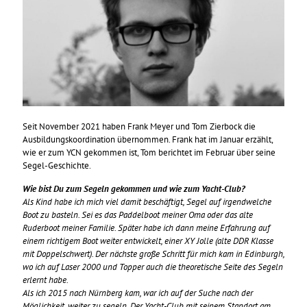
Seit November 2021 haben Frank Meyer und Tom Zierbock die
Ausbildungskoordination übernommen. Frank hat im Januar erzählt,
wie er zum YCN gekommen ist, Tom berichtet im Februar über seine
Segel-Geschichte.
Wie bist Du zum Segeln gekommen und wie zum Yacht-Club?
Als Kind habe ich mich viel damit beschäftigt, Segel auf irgendwelche
Boot zu basteln. Sei es das Paddelboot meiner Oma oder das alte
Ruderboot meiner Familie. Später habe ich dann meine Erfahrung auf
einem richtigem Boot weiter entwickelt, einer XY Jolle (alte DDR Klasse
mit Doppelschwert). Der nächste große Schritt für mich kam in Edinburgh,
wo ich auf Laser 2000 und Topper auch die theoretische Seite des Segeln
erlernt habe.
Als ich 2015 nach Nürnberg kam, war ich auf der Suche nach der
Möglichkeit, weiter zu segeln. Der Yacht-Club mit seinem Standort am