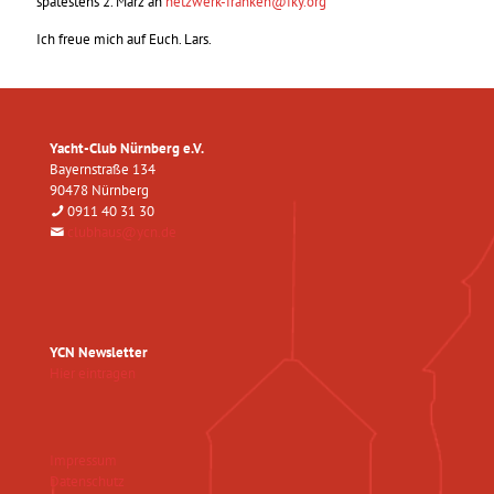
spätestens 2. März an
netzwerk-franken@fky.org
Ich freue mich auf Euch. Lars.
Yacht-Club Nürnberg e.V.
Bayernstraße 134
90478 Nürnberg
0911 40 31 30
clubhaus@ycn.de
YCN Newsletter
Hier eintragen
Impressum
Datenschutz