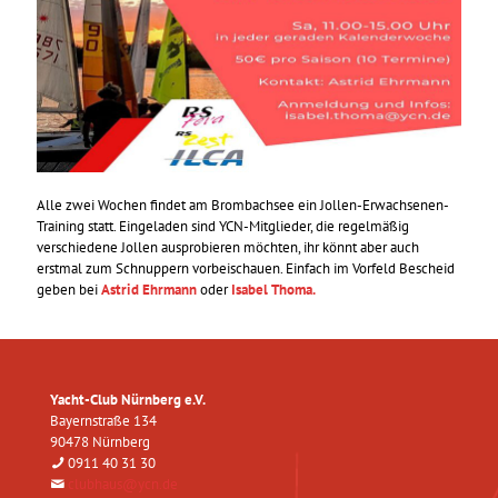
Alle zwei Wochen findet am Brombachsee ein Jollen-Erwachsenen-
Training statt. Eingeladen sind YCN-Mitglieder, die regelmäßig
verschiedene Jollen ausprobieren möchten, ihr könnt aber auch
erstmal zum Schnuppern vorbeischauen. Einfach im Vorfeld Bescheid
geben bei
Astrid Ehrmann
oder
Isabel Thoma.
Yacht-Club Nürnberg e.V.
Bayernstraße 134
90478 Nürnberg
0911 40 31 30
clubhaus@ycn.de