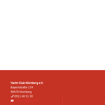
Yacht-Club Nürnberg e.V.
Bayernstraße 134
90478 Nürnberg
0911 40 31 30
clubhaus@ycn.de