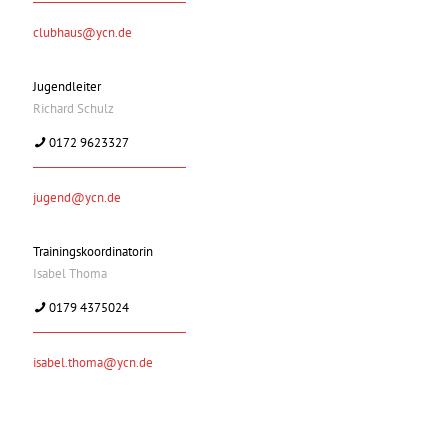
clubhaus@ycn.de
Jugendleiter
Richard Schulz
0172 9623327
jugend@ycn.de
Trainingskoordinatorin
Isabel Thoma
0179 4375024
isabel.thoma@ycn.de