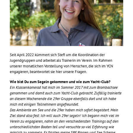
Seit April 2022 kümmert sich Stefi um die Koordination der
Jugendgruppen und arbeitet als Trainerin im Verein. Im Rahmen
unserer monatlichen Vorstellung von Menschen, die sich im YCN
engagieren, beantwortet sie hier unsere Fragen.
Wie bist Du zum Segeln gekommen und wie zum Yacht-Club?
Ein Klassenkamerad hat mich im Sommer 2017 mit zum Brombachsee
genommen und damit auch zum Yacht-Club gebracht. Zufällig trainierte
an diesem Wochenende die 29er Gruppe ebenfalls dort und ich habe
mich mit einigen Teilnehmern angefreundet.
Das Ambiente am See und die 29er haben mich sofort begeistert. Mein
Ziel stand also fest: Ich will auch 29er segeln! Ich begann mich viel im
Verein zu engagieren, nahm an den verschiedensten Trainings auf den
unterschiedlichsten Booten teil und versuchte so viel Erfahrung wie
möglich zu sammeln. Es folgten meine SBF Binnen und See Scheine.