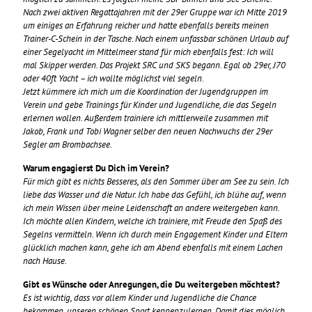
Nach zwei aktiven Regattajahren mit der 29er Gruppe war ich Mitte 2019
um einiges an Erfahrung reicher und hatte ebenfalls bereits meinen
Trainer-C-Schein in der Tasche. Nach einem unfassbar schönen Urlaub auf
einer Segelyacht im Mittelmeer stand für mich ebenfalls fest: Ich will
mal Skipper werden. Das Projekt SRC und SKS begann. Egal ob 29er, J70
oder 40ft Yacht – ich wollte möglichst viel segeln.
Jetzt kümmere ich mich um die Koordination der Jugendgruppen im
Verein und gebe Trainings für Kinder und Jugendliche, die das Segeln
erlernen wollen. Außerdem trainiere ich mittlerweile zusammen mit
Jakob, Frank und Tobi Wagner selber den neuen Nachwuchs der 29er
Segler am Brombachsee.
Warum engagierst Du Dich im Verein?
Für mich gibt es nichts Besseres, als den Sommer über am See zu sein. Ich
liebe das Wasser und die Natur. Ich habe das Gefühl, ich blühe auf, wenn
ich mein Wissen über meine Leidenschaft an andere weitergeben kann.
Ich möchte allen Kindern, welche ich trainiere, mit Freude den Spaß des
Segelns vermitteln. Wenn ich durch mein Engagement Kinder und Eltern
glücklich machen kann, gehe ich am Abend ebenfalls mit einem Lachen
nach Hause.
Gibt es Wünsche oder Anregungen, die Du weitergeben möchtest?
Es ist wichtig, dass vor allem Kinder und Jugendliche die Chance
bekommen, unseren schönen Sport kennenzulernen. Damit dies möglich