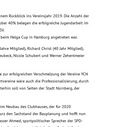
inem Rückblick ins Vereinsjahr 2019. Die Anzahl der
 über 40% belegen die erfolgreiche Jugendarbeit im
SV.
s beim Helga Cup in Hamburg angetreten war.
ahre Mitglied), Richard Christ (40 Jahr Mitglied),
heubeck, Nicole Schubert und Werner Zehentmeier
rte zur erfolgreichen Verschmelzung der Vereine YCN
tvereine wäre auch die Professionalisierung, durch
iterhin soll von Seiten der Stadt Nürnberg, der
eim Neubau des Clubhauses, der für 2020
e kurz den Sachstand der Bauplanung und hofft nun
sser Ahmed, sportpolitischer Sprecher der SPD-