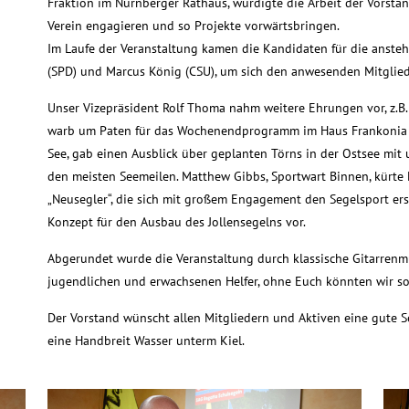
Fraktion im Nürnberger Rathaus, würdigte die Arbeit der Vorständ
Verein engagieren und so Projekte vorwärtsbringen.
Im Laufe der Veranstaltung kamen die Kandidaten für die anst
(SPD) und Marcus König (CSU), um sich den anwesenden Mitglied
Unser Vizepräsident Rolf Thoma nahm weitere Ehrungen vor, z.B. 
warb um Paten für das Wochenendprogramm im Haus Frankonia 
See, gab einen Ausblick über geplanten Törns in der Ostsee mit u
den meisten Seemeilen. Matthew Gibbs, Sportwart Binnen, kürte 
„Neusegler“, die sich mit großem Engagement den Segelsport ers
Konzept für den Ausbau des Jollensegelns vor.
Abgerundet wurde die Veranstaltung durch klassische Gitarrenmus
jugendlichen und erwachsenen Helfer, ohne Euch könnten wir so
Der Vorstand wünscht allen Mitgliedern und Aktiven eine gute
eine Handbreit Wasser unterm Kiel.