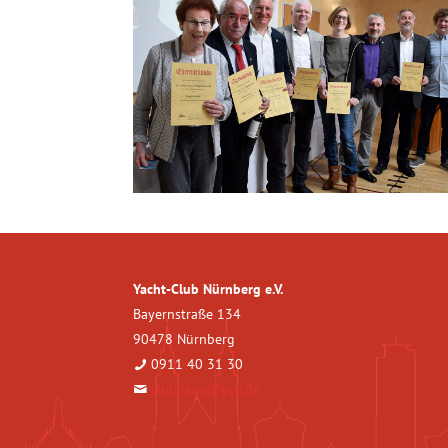
Yacht-Club Nürnberg e.V.
Bayernstraße 134
90478 Nürnberg
0911 40 31 30
clubhaus@ycn.de