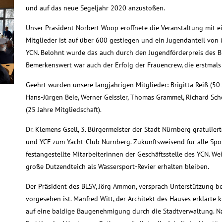
und auf das neue Segeljahr 2020 anzustoßen.
Unser Präsident Norbert Woop eröffnete die Veranstaltung mit e
Mitglieder ist auf über 600 gestiegen und ein Jugendanteil von
YCN. Belohnt wurde das auch durch den Jugendförderpreis des B
Bemerkenswert war auch der Erfolg der Frauencrew, die erstmal
Geehrt wurden unsere langjährigen Mitglieder: Brigitta Reiß (50 J
Hans-Jürgen Beie, Werner Geissler, Thomas Grammel, Richard Sc
(25 Jahre Mitgliedschaft).
Dr. Klemens Gsell, 3. Bürgermeister der Stadt Nürnberg gratulie
und YCF zum Yacht-Club Nürnberg. Zukunftsweisend für alle Spor
festangestellte Mitarbeiterinnen der Geschäftsstelle des YCN. We
große Dutzendteich als Wassersport-Revier erhalten bleiben.
Der Präsident des BLSV, Jörg Ammon, versprach Unterstützung b
vorgesehen ist. Manfred Witt, der Architekt des Hauses erklärt
auf eine baldige Baugenehmigung durch die Stadtverwaltung. Na