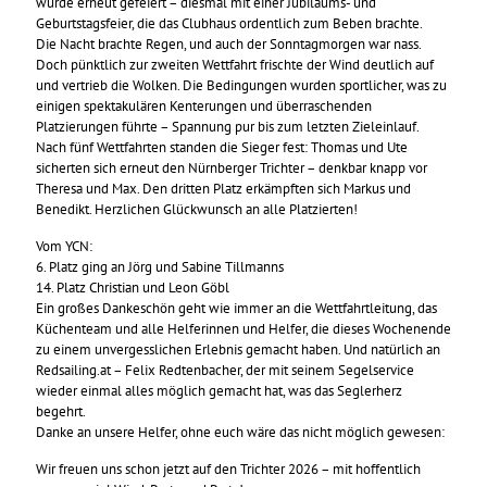
wurde erneut gefeiert – diesmal mit einer Jubiläums- und
Geburtstagsfeier, die das Clubhaus ordentlich zum Beben brachte.
Die Nacht brachte Regen, und auch der Sonntagmorgen war nass.
Doch pünktlich zur zweiten Wettfahrt frischte der Wind deutlich auf
und vertrieb die Wolken. Die Bedingungen wurden sportlicher, was zu
einigen spektakulären Kenterungen und überraschenden
Platzierungen führte – Spannung pur bis zum letzten Zieleinlauf.
Nach fünf Wettfahrten standen die Sieger fest: Thomas und Ute
sicherten sich erneut den Nürnberger Trichter – denkbar knapp vor
Theresa und Max. Den dritten Platz erkämpften sich Markus und
Benedikt. Herzlichen Glückwunsch an alle Platzierten!
Vom YCN:
6. Platz ging an Jörg und Sabine Tillmanns
14. Platz Christian und Leon Göbl
Ein großes Dankeschön geht wie immer an die Wettfahrtleitung, das
Küchenteam und alle Helferinnen und Helfer, die dieses Wochenende
zu einem unvergesslichen Erlebnis gemacht haben. Und natürlich an
Redsailing.at – Felix Redtenbacher, der mit seinem Segelservice
wieder einmal alles möglich gemacht hat, was das Seglerherz
begehrt.
Danke an unsere Helfer, ohne euch wäre das nicht möglich gewesen:
Wir freuen uns schon jetzt auf den Trichter 2026 – mit hoffentlich