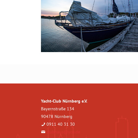
Yacht-Club Nürnberg e.V.
Bayernstraße 134
90478 Nürnberg
0911 40 31 30
clubhaus@ycn.de