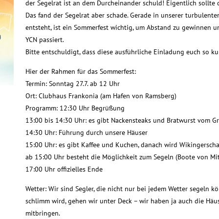
der Segelrat ist an dem Durcheinander schuld! Eigentlich sollt
Das fand der Segelrat aber schade. Gerade in unserer turbulenten 
entsteht, ist ein Sommerfest wichtig, um Abstand zu gewinnen u
YCN passiert.
Bitte entschuldigt, dass diese ausführliche Einladung euch so kurz
Hier der Rahmen für das Sommerfest:
Termin: Sonntag 27.7. ab 12 Uhr
Ort: Clubhaus Frankonia (am Hafen von Ramsberg)
Programm: 12:30 Uhr Begrüßung
13:00 bis 14:30 Uhr: es gibt Nackensteaks und Bratwurst vom Gri
14:30 Uhr: Führung durch unsere Häuser
15:00 Uhr: es gibt Kaffee und Kuchen, danach wird Wikingerscha
ab 15:00 Uhr besteht die Möglichkeit zum Segeln (Boote von Mit
17:00 Uhr offizielles Ende
Wetter: Wir sind Segler, die nicht nur bei jedem Wetter segeln 
schlimm wird, gehen wir unter Deck – wir haben ja auch die Häus
mitbringen.