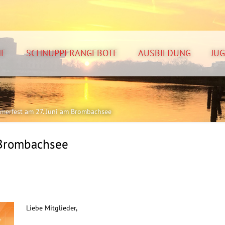
NE
SCHNUPPERANGEBOTE
AUSBILDUNG
JU
merfest am 27. Juni am Brombachsee
 Brombachsee
Liebe Mitglieder,