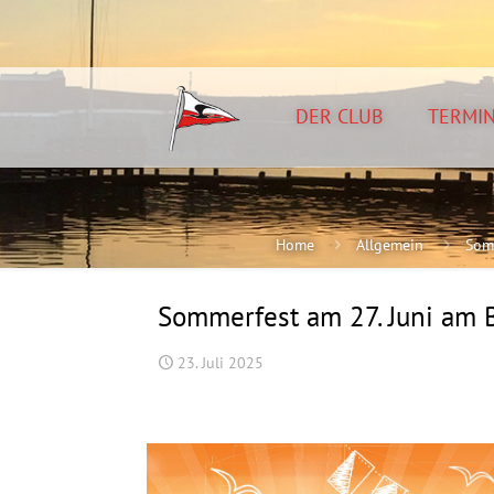
DER CLUB
TERMI
Home
Allgemein
Som
Sommerfest am 27. Juni am
23. Juli 2025