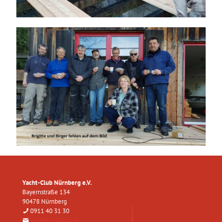
Yacht-Club Nürnberg e.V.
Bayernstraße 134
90478 Nürnberg
0911 40 31 30
clubhaus@ycn.de