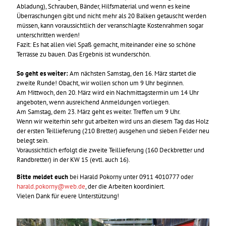
Abladung), Schrauben, Bänder, Hilfsmaterial und wenn es keine
Überraschungen gibt und nicht mehr als 20 Balken getauscht werden
müssen, kann voraussichtlich der veranschlagte Kostenrahmen sogar
unterschritten werden!
Fazit: Es hat allen viel Spaß gemacht, miteinander eine so schöne
Terrasse zu bauen. Das Ergebnis ist wunderschön.
So geht es weiter:
Am nächsten Samstag, den 16. März startet die
zweite Runde! Obacht, wir wollen schon um 9 Uhr beginnen.
Am Mittwoch, den 20. März wird ein Nachmittagstermin um 14 Uhr
angeboten, wenn ausreichend Anmeldungen vorliegen.
Am Samstag, dem 23. März geht es weiter. Treffen um 9 Uhr.
Wenn wir weiterhin sehr gut arbeiten wird uns an diesem Tag das Holz
der ersten Teillieferung (210 Bretter) ausgehen und sieben Felder neu
belegt sein.
Voraussichtlich erfolgt die zweite Teillieferung (160 Deckbretter und
Randbretter) in der KW 15 (evtl. auch 16).
Bitte meldet euch
bei Harald Pokorny unter 0911 4010777 oder
harald.pokorny@web.de
, der die Arbeiten koordiniert.
Vielen Dank für euere Unterstützung!