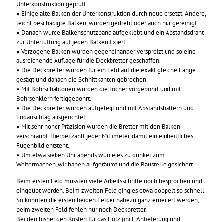
Unterkonstruktion geprüft.
▪ Einige alte Balken der Unterkonstruktion durch neue ersetzt. Andere,
leicht beschädigte Balken, wurden gedreht oder auch nur gereinigt.
▪ Danach wurde Balkenschutzband aufgeklebt und ein Abstandsdraht
zur Unterlüftung auf jeden Balken fixiert.
▪ Verzogene Balken wurden gegeneinander verspreizt und so eine
ausreichende Auflage für die Deckbretter geschaffen.
▪ Die Deckbretter wurden für ein Feld auf die exakt gleiche Länge
gesägt und danach die Schnittkanten gebrochen.
▪ Mit Bohrschablonen wurden die Löcher vorgebohrt und mit
Bohrsenklern fertiggebohrt.
▪ Die Deckbretter wurden aufgelegt und mit Abstandshaltern und
Endanschlag ausgerichtet.
▪ Mit sehr hoher Präzision wurden die Bretter mit den Balken
verschraubt. Hierbei zählt jeder Millimeter, damit ein einheitliches
Fugenbild entsteht.
▪ Um etwa sieben Uhr abends wurde es zu dunkel zum
Weitermachen, wir haben aufgeräumt und die Baustelle gesichert.
Beim ersten Feld mussten viele Arbeitsschritte noch besprochen und
eingeübt werden. Beim zweiten Feld ging es etwa doppelt so schnell.
So konnten die ersten beiden Felder nahezu ganz erneuert werden,
beim zweiten Feld fehlen nur noch Deckbretter.
Bei den bisherigen Kosten für das Holz (incl. Anlieferung und