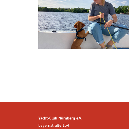
Yacht-Club Nürnberg e.V.
Bayernstraße 134